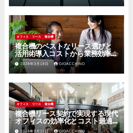
オフィス
リース
複合機
複合機のベストなリース選びと
活用術導入コストから業務効率化
まで
2026年3月18日
GIOACCHINO
オフィス
リース
複合機
複合機リース契約で実現する現代
オフィスの効率化とコスト最適
化戦略
2026年3月15日
GIOACCHINO