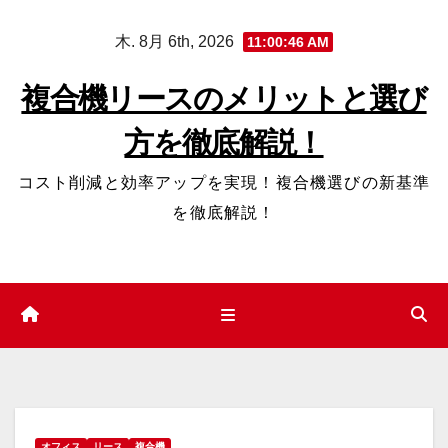
コ
木. 8月 6th, 2026
11:00:47 AM
ン
テ
複合機リースのメリットと選び
ン
方を徹底解説！
ツ
へ
コスト削減と効率アップを実現！複合機選びの新基準
ス
を徹底解説！
キ
ッ
プ
オフィス
リース
複合機