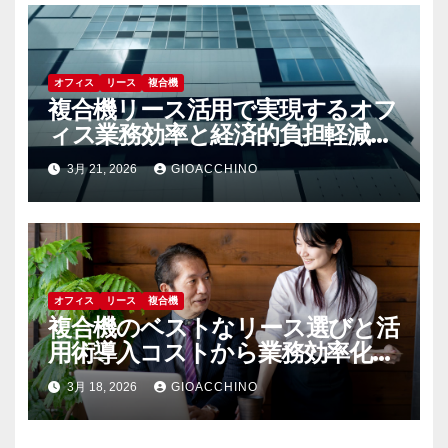
オフィス
リース
複合機
複合機リース活用で実現するオフ
ィス業務効率と経済的負担軽減の
秘訣
3月 21, 2026
GIOACCHINO
オフィス
リース
複合機
複合機のベストなリース選びと活
用術導入コストから業務効率化ま
で
3月 18, 2026
GIOACCHINO