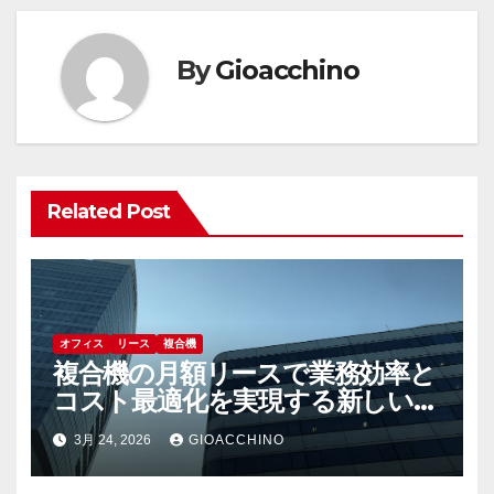
ゲ
ー
By
Gioacchino
シ
ョ
ン
Related Post
オフィス
リース
複合機
複合機の月額リースで業務効率と
コスト最適化を実現する新しい選
択肢
3月 24, 2026
GIOACCHINO