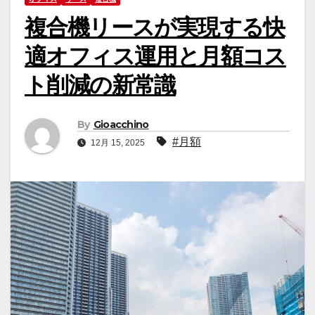
複合機リースが実現する快
適オフィス運用と月額コス
ト削減の新常識
By
Gioacchino
#月額
12月 15, 2025