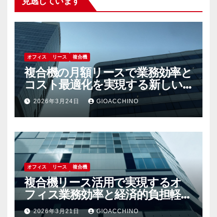
見逃しています
オフィス
リース
複合機
複合機の月額リースで業務効率と
コスト最適化を実現する新しい
選択肢
2026年3月24日
GIOACCHINO
オフィス
リース
複合機
複合機リース活用で実現するオ
フィス業務効率と経済的負担軽減
の秘訣
2026年3月21日
GIOACCHINO