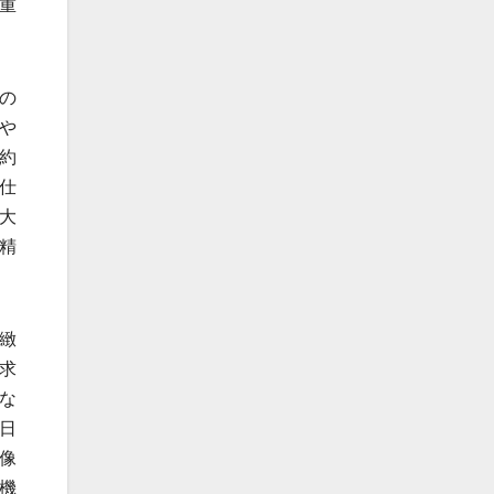
重
の
や
約
仕
大
精
緻
求
な
日
像
機