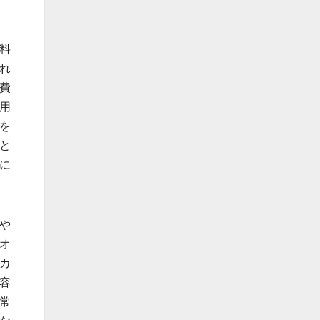
料
れ
費
用
を
と
に
や
オ
カ
容
常