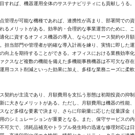
目すれば、機器運用全体のサステナビリティにも貢献しうる。
点管理が可能な機種であれば、連携性が高まり、部署間での資
れるメリットがある。効率的・合理的な事業運営のために、こ
適化に資するオフィス機器の導入、ならびにリース契約や月額
。担当部門や管理者が的確な導入計画を練り、実情に即した運
の向上を期待することができる。オフィスにおける業務効率化
ァクスなど複数の機能を備えた多機能事務機器は不可欠な存在
運用コスト削減といった効果に加え、多様な業務ニーズに柔軟
ス契約が主流であり、月額費用を支払う形態は初期投資の抑制
新に大きなメリットがある。ただし、月額費用は機器の性能、
スなど多様な要素で決まり、さらに印刷量に応じた従量課金（
用のシミュレーションが重要となる。また、保守サービスの内
不可欠で、消耗品補充やトラブル発生時の迅速な修理対応は日