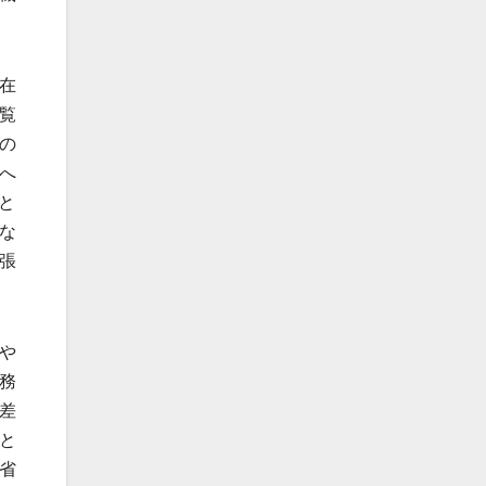
在
覧
の
へ
と
な
張
や
務
差
と
省