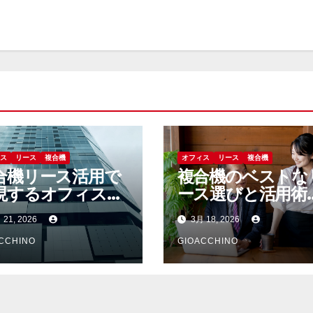
ィス
リース
複合機
オフィス
リース
複合機
合機リース活用で
複合機のベストな
現するオフィス業
ース選びと活用術
効率と経済的負担
入コストから業務
 21, 2026
3月 18, 2026
減の秘訣
率化まで
CCHINO
GIOACCHINO