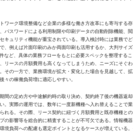
トワーク環境整備など企業の多様な働き方改革にも寄与する存
、パスワードによる利用制限や印刷データの自動削除機能、閲
セキュリティ機能が重宝されている。導入検討時には業務でど
で、例えば片面印刷のみか両面印刷も活用するか、大判サイズ
要件など、具体の業務フローをもとに必要スペックを整理するこ
、リースの月額費用も高くなってしまうため、ニーズにそぐわ
。その一方で、業務環境が拡大・変化した場合を見越して、拡
後々の稼働負荷増に適応しやすい。
期間の定め方や中途解約時の取り決め、契約終了後の機器返却
い。実際の運用では、数年に一度新機種へ入れ替えることで業
られる。その際、リース契約に紐づく月額費用と既存機種との
プの影響等を総合的に精査することが不可欠である。情報機器
環境負荷への配慮も選定ポイントとなるケースが増えている。