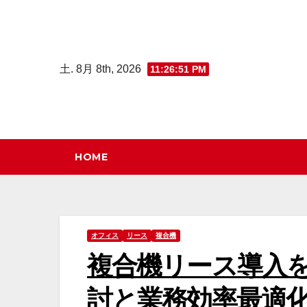
コ
ン
テ
土. 8月 8th, 2026
11:26:52 PM
ン
ツ
へ
ス
キ
HOME
ッ
プ
オフィス
リース
複合機
複合機リース導入
討と業務効率最適