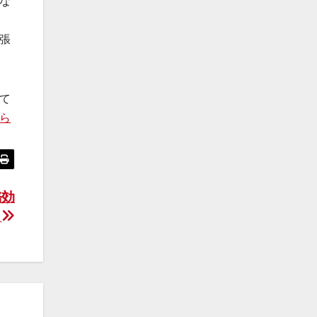
な
張
て
ら
務効
識