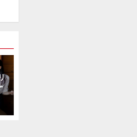
リ
導
効