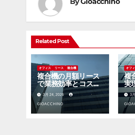
ゲ
By
Gioacchino
ー
シ
ョ
Related Post
ン
オフィス
リース
複合機
オフ
複合機の月額リース
複
で業務効率とコスト
実
最適化を実現する新
務
3月 24, 2026
3月
しい選択肢
軽
GIOACCHINO
GIOA