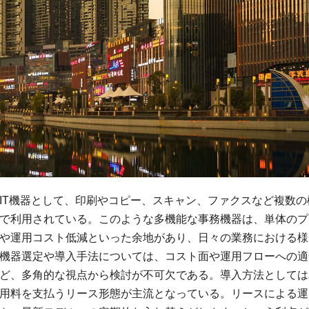
IT機器として、印刷やコピー、スキャン、ファクスなど複数の
で利用されている。
このような多機能な事務機器は、単体のプ
や運用コスト低減といった余地があり、日々の業務における様
機器選定や導入手法については、コスト面や運用フローへの適
ど、多角的な視点から検討が不可欠である。導入方法としては
用料を支払うリース形態が主流となっている。リースによる運