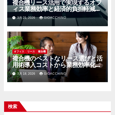
複合機リース活用で実現するオフ
ィス業務効率と経済的負担軽減の
秘訣
3月 21, 2026
GIOACCHINO
オフィス
リース
複合機
複合機のベストなリース選びと活
用術導入コストから業務効率化ま
で
3月 18, 2026
GIOACCHINO
検索