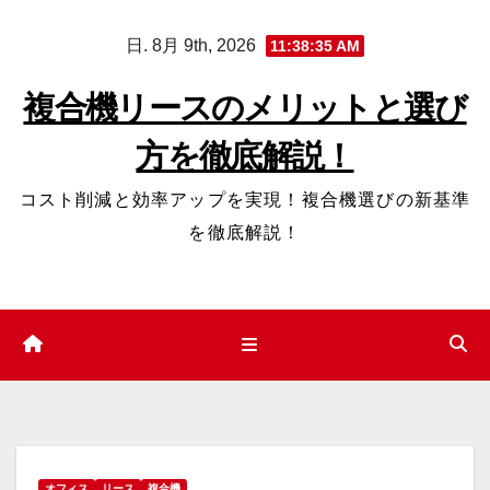
コ
日. 8月 9th, 2026
11:38:36 AM
ン
テ
複合機リースのメリットと選び
ン
方を徹底解説！
ツ
へ
コスト削減と効率アップを実現！複合機選びの新基準
ス
を徹底解説！
キ
ッ
プ
オフィス
リース
複合機