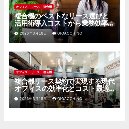
オフィス
リース
複合機
複合機のベストなリース選びと
活用術導入コストから業務効率化
まで
2026年3月18日
GIOACCHINO
オフィス
リース
複合機
複合機リース契約で実現する現代
オフィスの効率化とコスト最適
化戦略
2026年3月15日
GIOACCHINO