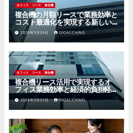
オフィス
リース
複合機
複合機の月額リースで業務効率と
コスト最適化を実現する新しい
選択肢
2026年3月24日
GIOACCHINO
オフィス
リース
複合機
複合機リース活用で実現するオ
フィス業務効率と経済的負担軽減
の秘訣
2026年3月21日
GIOACCHINO