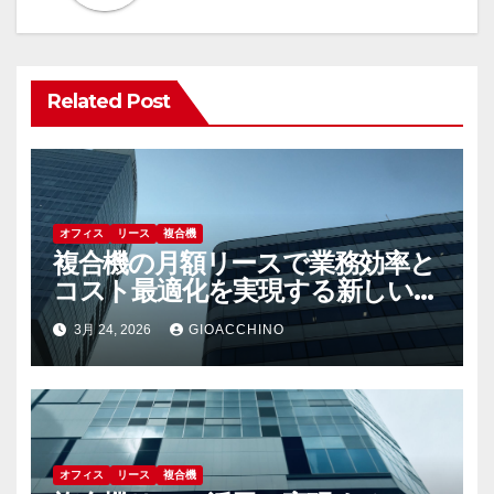
シ
ョ
ン
Related Post
オフィス
リース
複合機
複合機の月額リースで業務効率と
コスト最適化を実現する新しい選
択肢
3月 24, 2026
GIOACCHINO
オフィス
リース
複合機