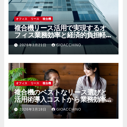
オフィス
リース
複合機
複合機リース活用で実現するオ
フィス業務効率と経済的負担軽減
の秘訣
2026年3月21日
GIOACCHINO
オフィス
リース
複合機
複合機のベストなリース選びと
活用術導入コストから業務効率化
まで
2026年3月18日
GIOACCHINO