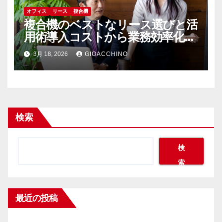
オフィス
リース
複合機
複合機のベストなリース選びと活
用術導入コストから業務効率化ま
で
3月 18, 2026
GIOACCHINO
検索
検
索
最近の投稿