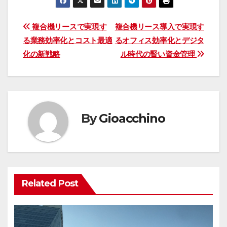
投
複合機リースで実現す
複合機リース導入で実現す
る業務効率化とコスト最適
るオフィス効率化とデジタ
稿
化の新戦略
ル時代の賢い資金管理
ナ
ビ
ゲ
By
Gioacchino
ー
シ
ョ
Related Post
ン