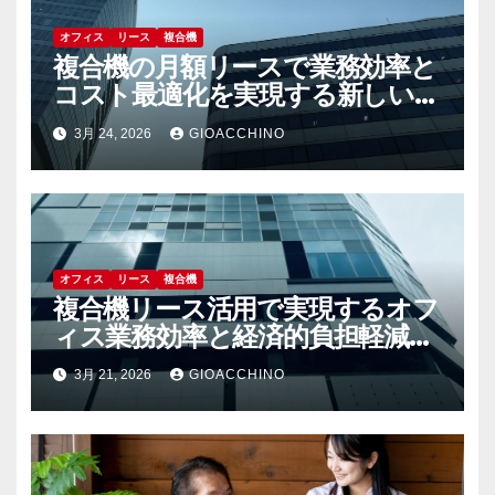
オフィス
リース
複合機
複合機の月額リースで業務効率と
コスト最適化を実現する新しい選
択肢
3月 24, 2026
GIOACCHINO
オフィス
リース
複合機
複合機リース活用で実現するオフ
ィス業務効率と経済的負担軽減の
秘訣
3月 21, 2026
GIOACCHINO