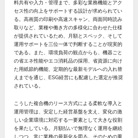
料共有や入力・管理まで、多彩な業務機能とアク
セス性の向上をサポートする設計が求められてい
る。高画質の印刷や高速スキャン、両面同時読み
取りなど、業種や働き方の多様化に合わせた仕様
が提供されているため、月額とスペック、そして
運用サポートを三位一体で判断することが現実的
である。また、環境負荷の観点からも、機器ごと
の省エネ性能やエコ消耗品の採用、省資源に向け
た用紙節約機能、定期的な最新モデルへの入れ替
えまでを通じ、ESG経営にも配慮した選定が推奨
されている。
こうした複合機のリース方式による柔軟な導入と
運用管理は、安定した経営基盤を支え、変化の激
しい企業環境に対応する一要素として大きな役割
を果たしている。月額払いで無理なく運用を継続
しつつ、常に業務の最新化を図る。そのための重