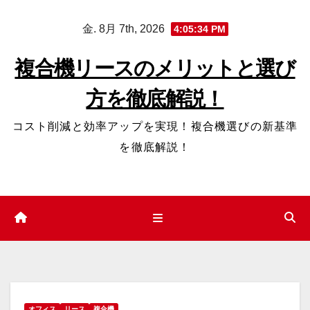
コ
金. 8月 7th, 2026
4:05:35 PM
ン
テ
複合機リースのメリットと選び
ン
方を徹底解説！
ツ
へ
コスト削減と効率アップを実現！複合機選びの新基準
ス
を徹底解説！
キ
ッ
プ
オフィス
リース
複合機